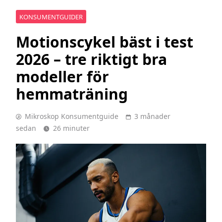
KONSUMENTGUIDER
Motionscykel bäst i test
2026 – tre riktigt bra
modeller för
hemmaträning
Mikroskop Konsumentguide
3 månader
sedan
26 minuter