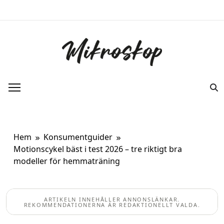
Hoppa
till
innehåll
Mikroskop
Ett oberoende magasin om ny forskning
om kroppen.
Hem
Konsumentguider
Motionscykel bäst i test 2026 – tre riktigt bra
modeller för hemmaträning
ARTIKELN INNEHÅLLER ANNONSLÄNKAR.
REKOMMENDATIONERNA ÄR REDAKTIONELLT VALDA.