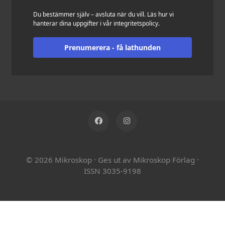
Du bestämmer själv – avsluta när du vill. Läs hur vi
hanterar dina uppgifter i vår
integritetspolicy
.
Prenumerera - få lathunden
© 2026 Mikroskop
·
Ges ut av Mikroskop Förlag
·
ISSN 3035-9198