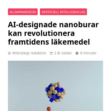
ALLMÄNMEDICIN
ARTIFICIELL INTELLIGENS (AI)
AI-designade nanoburar
kan revolutionera
framtidens läkemedel
Mikroskop redaktion
2 år sedan
8 minuter