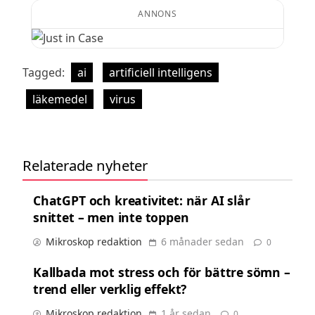
ANNONS
Tagged:
ai
artificiell intelligens
läkemedel
virus
Relaterade nyheter
ChatGPT och kreativitet: när AI slår
snittet – men inte toppen
Mikroskop redaktion
6 månader sedan
0
Kallbada mot stress och för bättre sömn –
trend eller verklig effekt?
Mikroskop redaktion
1 år sedan
0