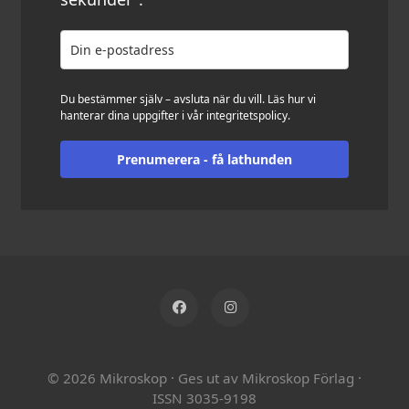
Du bestämmer själv – avsluta när du vill. Läs hur vi
hanterar dina uppgifter i vår
integritetspolicy
.
Prenumerera - få lathunden
© 2026 Mikroskop
·
Ges ut av Mikroskop Förlag
·
ISSN 3035-9198