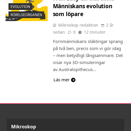
Människans evolution
EVOLUTION
som löpare
RÖRELSEORGANEN
Mikroskop redaktion
2 år
sedan
0
12 minuter
Fornmänniskans släktingar sprang
på två ben, precis som vi gör idag
– men betydligt långsammare. Det
visar nya 3D-simuleringar
av Australopithecus…
Läs mer
Mikroskop