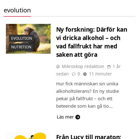
evolution
Ny forskning: Därför kan
vi dricka alkohol – och
EVOLUTION
vad fallfrukt har med
NUTRITION
saken att göra
Mikroskop redaktion
1 år
sedan
0
11 minuter
Hur fick människan sin unika
alkoholtolerans? En ny studie
pekar på fallfrukt – och ett
beteende som kan gå tio…
Läs mer
Från Lucy till maraton: