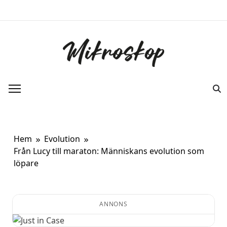
Hoppa
till
innehåll
Mikroskop
Ett oberoende magasin om ny forskning
om kroppen.
Hem
Evolution
Från Lucy till maraton: Människans evolution som
löpare
ANNONS