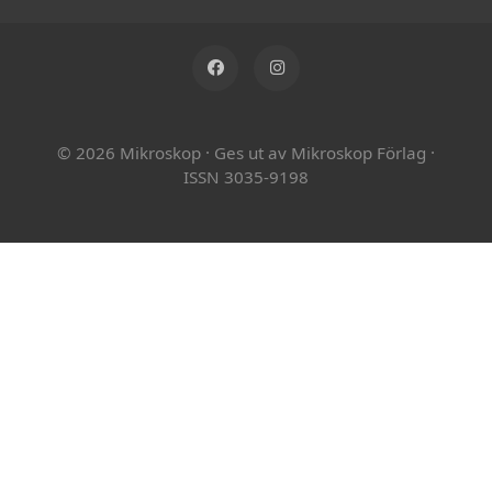
© 2026 Mikroskop
·
Ges ut av Mikroskop Förlag
·
ISSN 3035-9198