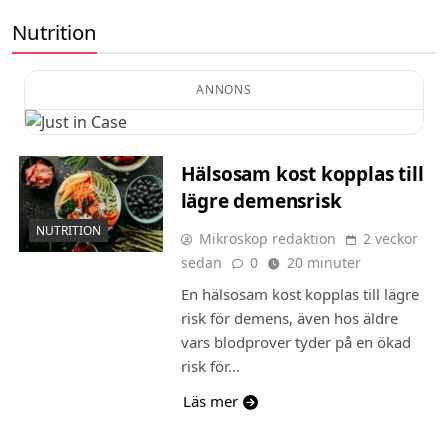
Nutrition
ANNONS
Hälsosam kost kopplas till
lägre demensrisk
NUTRITION
Mikroskop redaktion
2 veckor
sedan
0
20 minuter
En hälsosam kost kopplas till lägre
risk för demens, även hos äldre
vars blodprover tyder på en ökad
risk för…
Läs mer