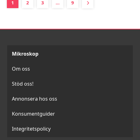
Syddansk Universitet,…
1
2
3
…
9
Läs mer
Mikroskop
Om oss
Stöd oss!
Annonsera hos oss
Konsumentguider
Integritetspolicy