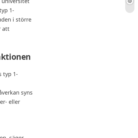
 universitet
typ 1-
nden i större
 att
nktionen
 typ 1-
påverkan syns
r- eller
en, säger