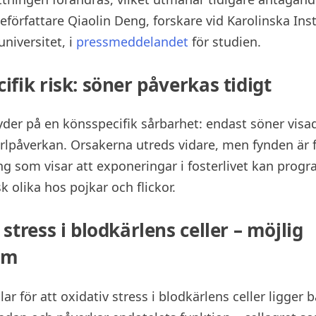
teförfattare Qiaolin Deng, forskare vid Karolinska Ins
niversitet, i
pressmeddelandet
för studien.
ifik risk: söner påverkas tidigt
yder på en könsspecifik sårbarhet: endast söner visad
rlpåverkan. Orsakerna utreds vidare, men fynden är 
g som visar att exponeringar i fosterlivet kan pro
sk olika hos pojkar och flickor.
stress i blodkärlens celler – möjlig
sm
lar för att oxidativ stress i blodkärlens celler ligge