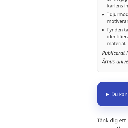
kärlens in
I djurmod
motiverar
Fynden tal
identifie
material.
Publicerat 
Århus unive
Du kans
Tänk dig ett