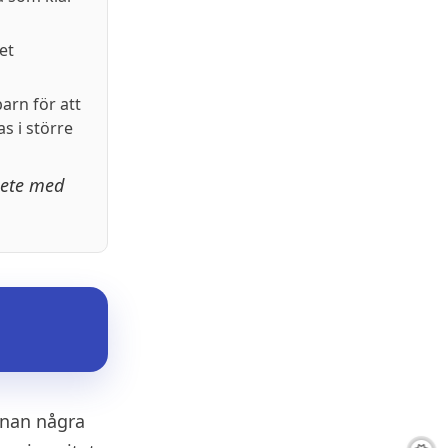
et
barn för att
s i större
ete med
innan några