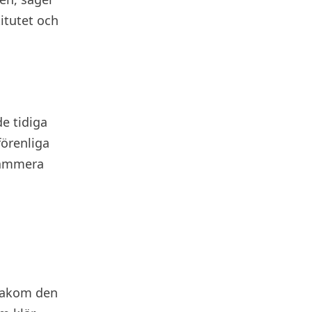
titutet och
e tidiga
förenliga
grammera
r bakom den