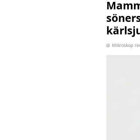
Mamma
söners
kärlsj
Mikroskop re