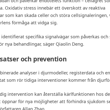
kadan och påverkar endotelets funktion – cellagret so
a. Oxidativ stress innebär ett överskott av reaktiva
ar som kan skada celler och störa cellsignaleringen, 
rlens förmåga att vidga sig.
n identifierat specifika signalvägar som påverkas och
för nya behandlingar, säger Qiaolin Deng.
nsatser och prevention
inerade analyser i djurmodeller, registerdata och en 
ltat som rör tidiga interventioner kommer från djurf
 tidig intervention kan återställa kärlfunktionen hos 
t öppnar för nya möjligheter att förhindra sjukdom sen
författaren Allan Zhao.