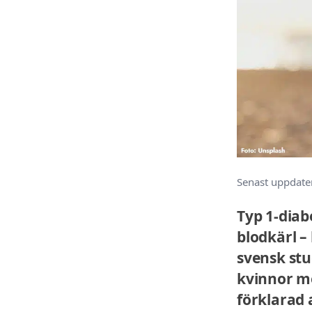
Senast uppdate
Typ 1-dia
blodkärl 
svensk stu
kvinnor me
förklarad 