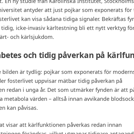
t. En ny studie från Karolinska Institutet, Stockholms
iversitet antyder att just pojkar som exponerats för 
sterlivet kan visa sådana tidiga signaler. Bekräftas fy
tidig, icke-invasiv kärltestning bli ett nytt verktyg för
ärt- och kärlsjukdom.
abetes och tidig påverkan på kärlfu
bilden är tydlig: pojkar som exponerats för moderns
er fosterlivet uppvisar mätbar tidig påverkan på
en redan i unga år. Det som utmärker fynden är att 
a metabola värden – alltså innan avvikande blodsocke
en kan påvisas.
tat visar att kärlfunktionen påverkas redan innan
ningen förändras, vilket utmanar tidigare antagand