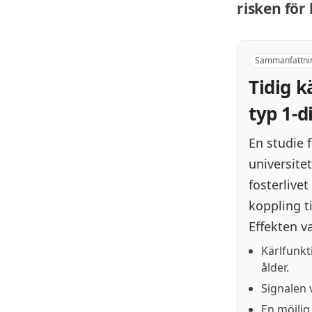
risken för
Sammanfattni
Tidig k
typ 1-d
En studie 
universite
fosterlive
koppling ti
Effekten va
Kärlfunkt
ålder.
Signalen 
En möjlig