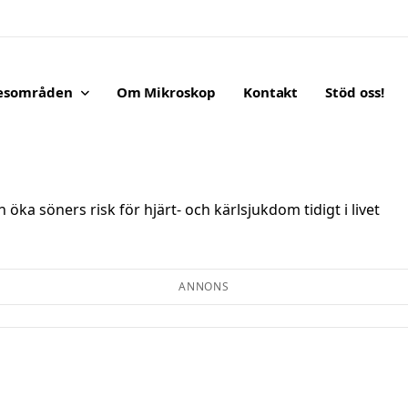
esområden
Om Mikroskop
Kontakt
Stöd oss!
en.
ka söners risk för hjärt- och kärlsjukdom tidigt i livet
ANNONS