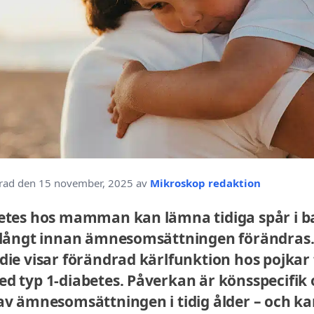
rad den 15 november, 2025 av
Mikroskop redaktion
betes hos mamman kan lämna tidiga spår i b
– långt innan ämnesomsättningen förändras.
die visar förändrad kärlfunktion hos pojkar
d typ 1-diabetes. Påverkan är könsspecifik 
av ämnesomsättningen i tidig ålder – och k