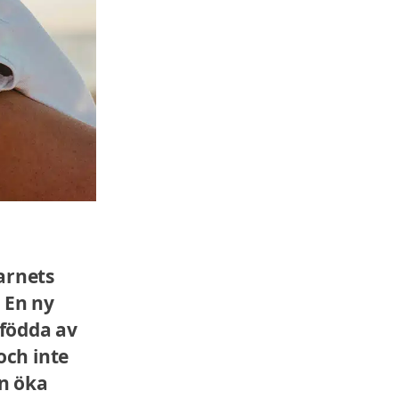
arnets
 En ny
 födda av
och inte
an öka