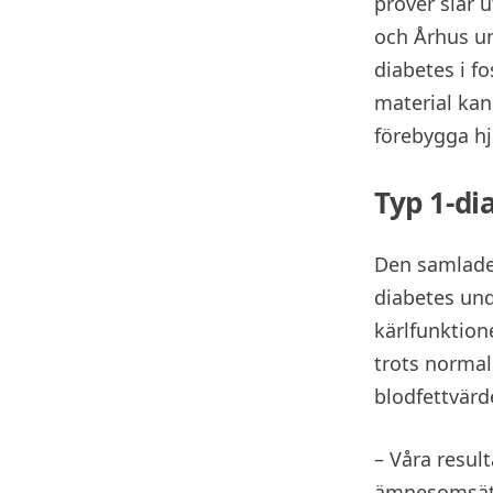
prover slår u
och Århus un
diabetes i fo
material kan 
förebygga hj
Typ 1-di
Den samlade 
diabetes und
kärlfunktion
trots normal
blodfettvärd
– Våra resul
ämnesomsätt