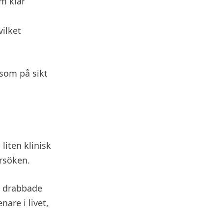
m klär
vilket
 som på sikt
liten klinisk
örsöken.
de drabbade
are i livet,