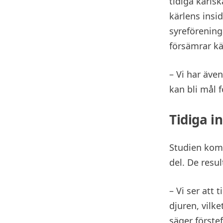
tidiga kärls
kärlens insid
syreförening
försämrar kä
– Vi har äve
kan bli mål 
Tidiga i
Studien komb
del. De resu
– Vi ser att
djuren, vilke
säger förste