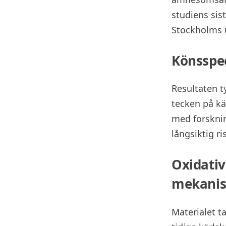
studiens sis
Stockholms u
Könsspec
Resultaten t
tecken på kä
med forsknin
långsiktig ri
Oxidativ 
mekani
Materialet ta