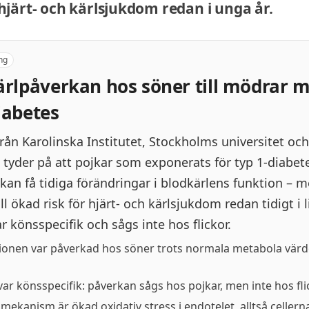
 hjärt- och kärlsjukdom redan i unga år.
ng
ärlpåverkan hos söner till mödrar 
iabetes
från Karolinska Institutet, Stockholms universitet oc
t tyder på att pojkar som exponerats för typ 1-diabete
t kan få tidiga förändringar i blodkärlens funktion – 
ll ökad risk för hjärt- och kärlsjukdom redan tidigt i l
r könsspecifik och sågs inte hos flickor.
ionen var påverkad hos söner trots normala metabola värde
var könsspecifik: påverkan sågs hos pojkar, men inte hos fli
 mekanism är ökad oxidativ stress i endotelet, alltså cellern