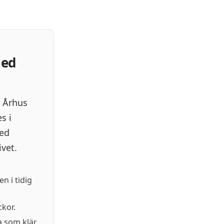
med
h Århus
s i
med
ivet.
n i tidig
ckor.
a som klär