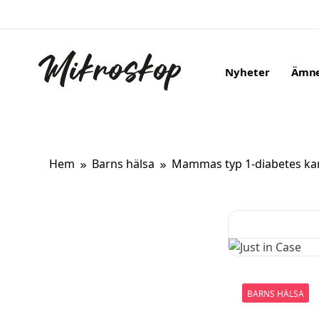
Hoppa
till
innehåll
Ämn
Nyheter
Mikroskop
Ett oberoende magasin om ny forskning om kropp
Hem
Barns hälsa
Mammas typ 1-diabetes kan ö
BARNS HÄLSA