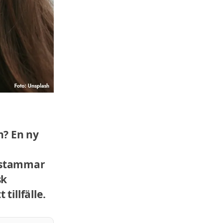
n? En ny
iestammar
sk
tillfälle.