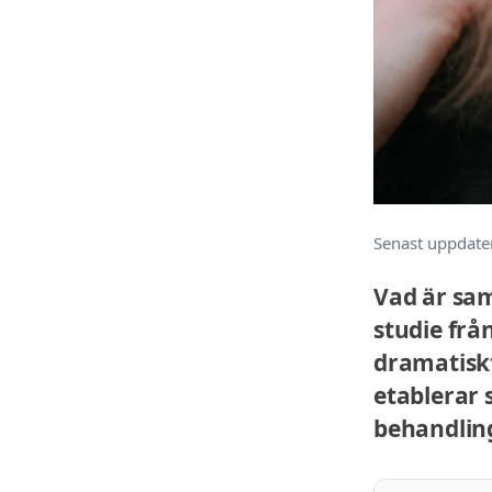
Senast uppdate
Vad är sa
studie frå
dramatisk
etablerar 
behandling