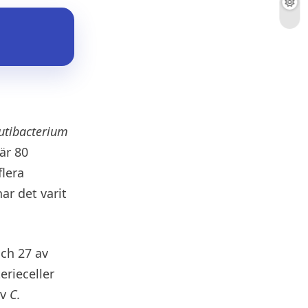
utibacterium
är 80
flera
ar det varit
och 27 av
erieceller
av
C.