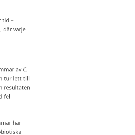
 tid –
 där varje
tammar av
C.
ur lett till
n resultaten
d fel
ammar har
obiotiska