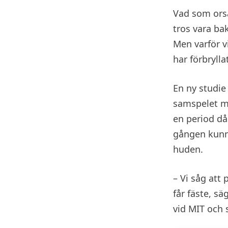
Vad som orsa
tros vara ba
Men varför v
har förbrylla
En ny studie
samspelet me
en period då
gången kunna
huden.
– Vi såg att
får fäste, s
vid MIT och 