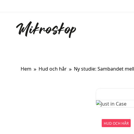
Hoppa
till
innehåll
Mikroskop
Ett oberoende magasin om ny forskning om kropp
Hem
Hud och hår
Ny studie: Sambandet mell
HUD OCH HÅR