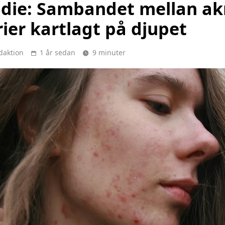
udie: Sambandet mellan ak
ier kartlagt på djupet
daktion
1 år sedan
9 minuter