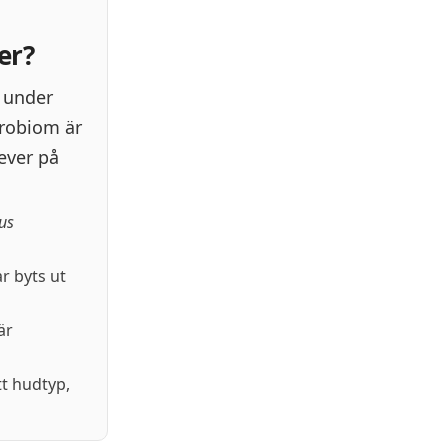
er?
t under
krobiom är
ever på
us
r byts ut
är
tt hudtyp,