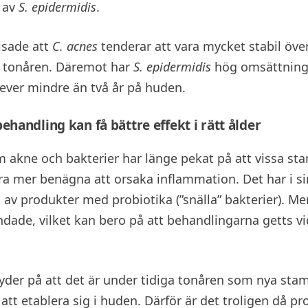
 av
S. epidermidis
.
isade att
C. acnes
tenderar att vara mycket stabil över
er tonåren. Däremot har
S. epidermidis
hög omsättning,
 lever mindre än två år på huden.
ehandling kan få bättre effekt i rätt ålder
 akne och bakterier har länge pekat på att vissa s
a mer benägna att orsaka inflammation. Det har i sin t
 av produkter med probiotika (”snälla” bakterier). Me
andade, vilket kan bero på att behandlingarna getts vi
tyder på att det är under tidiga tonåren som nya st
att etablera sig i huden. Därför är det troligen då pr