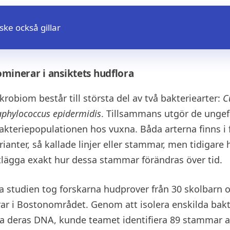
ke också gillar
ominerar i ansiktets hudflora
krobiom består till största del av två bakteriearter:
C
aphylococcus epidermidis
. Tillsammans utgör de ungef
akteriepopulationen hos vuxna. Båda arterna finns i 
ianter, så kallade linjer eller stammar, men tidigare h
rtlägga exakt hur dessa stammar förändras över tid.
la studien tog forskarna hudprover från 30 skolbarn 
rar i Bostonområdet. Genom att isolera enskilda bakt
ra deras DNA, kunde teamet identifiera 89 stammar 