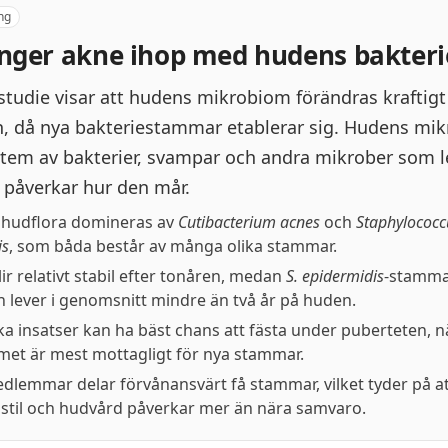
ng
nger akne ihop med hudens bakteri
studie visar att hudens mikrobiom förändras kraftig
, då nya bakteriestammar etablerar sig. Hudens mi
tem av bakterier, svampar och andra mikrober som l
påverkar hur den mår.
 hudflora domineras av
Cutibacterium acnes
och
Staphylococc
is
, som båda består av många olika stammar.
ir relativt stabil efter tonåren, medan
S. epidermidis
-stamma
h lever i genomsnitt mindre än två år på huden.
ka insatser kan ha bäst chans att fästa under puberteten, n
et är mest mottagligt för nya stammar.
dlemmar delar förvånansvärt få stammar, vilket tyder på a
vsstil och hudvård påverkar mer än nära samvaro.