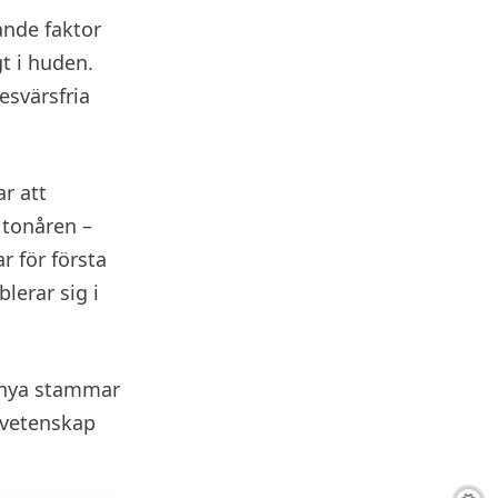
ande faktor
t i huden.
esvärsfria
r att
 tonåren –
r för första
lerar sig i
a nya stammar
rsvetenskap