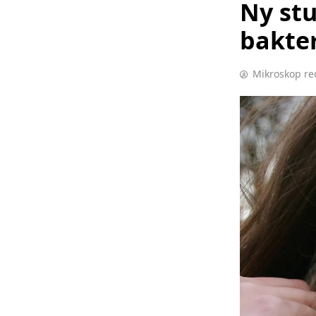
Ny st
bakter
Mikroskop re