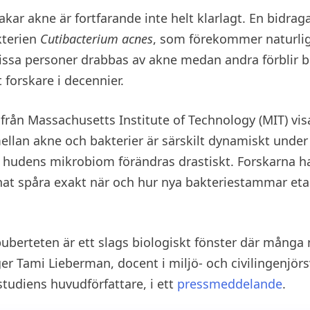
kar akne är fortfarande inte helt klarlagt. En bidrag
kterien
Cutibacterium acnes
, som förekommer naturlig
issa personer drabbas av akne medan andra förblir b
t forskare i decennier.
 från Massachusetts Institute of Technology (MIT) visa
llan akne och bakterier är särskilt dynamiskt under
 hudens mikrobiom förändras drastiskt. Forskarna ha
t spåra exakt när och hur nya bakteriestammar etab
 puberteten är ett slags biologiskt fönster där mång
äger Tami Lieberman, docent i miljö- och civilingenjö
studiens huvudförfattare, i ett
pressmeddelande
.