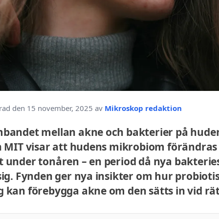
rad den 15 november, 2025 av
Mikroskop redaktion
mbandet mellan akne och bakterier på hude
n MIT visar att hudens mikrobiom förändras
t under tonåren – en period då nya bakter
sig. Fynden ger nya insikter om hur probioti
 kan förebygga akne om den sätts in vid rätt 