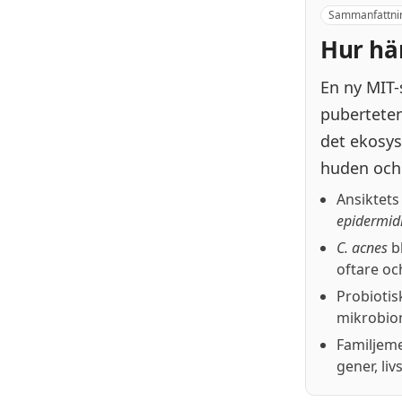
Sammanfattni
Hur hä
En ny MIT-
puberteten
det ekosys
huden och 
Ansiktets
epidermid
C. acnes
bl
oftare oc
Probiotis
mikrobiom
Familjeme
gener, li