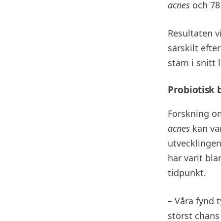
acnes
och 78
Resultaten v
särskilt eft
stam i snitt
Probiotisk b
Forskning om
acnes
kan var
utvecklingen
har varit bl
tidpunkt.
– Våra fynd 
störst chans 