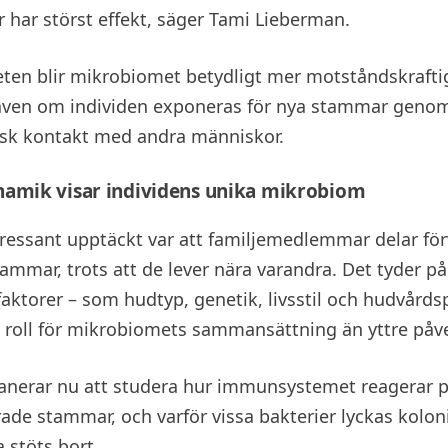
 har störst effekt, säger Tami Lieberman.
eten blir mikrobiomet betydligt mer motståndskraft
även om individen exponeras för nya stammar genom 
isk kontakt med andra människor.
namik visar individens unika mikrobiom
ressant upptäckt var att familjemedlemmar delar fö
tammar, trots att de lever nära varandra. Det tyder på
 faktorer – som hudtyp, genetik, livsstil och hudvård
e roll för mikrobiomets sammansättning än yttre påv
anerar nu att studera hur immunsystemet reagerar 
ade stammar, och varför vissa bakterier lyckas kolo
stöts bort.