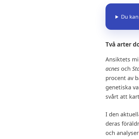
Du kans
Två arter d
Ansiktets mi
acnes
och
St
procent av b
genetiska var
svårt att ka
I den aktuel
deras föräld
och analyse