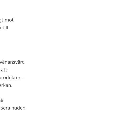
igt mot
till
rvånansvärt
 att
sprodukter –
erkan.
på
nisera huden