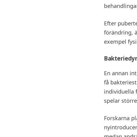
behandlingar
Efter pubert
förändring, 
exempel fys
Bakteriedy
En annan int
få bakteries
individuella
spelar störr
Forskarna pl
nyintroducer
medan andra 