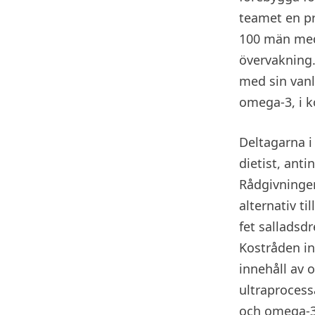
teamet en pr
100 män med 
övervakning.
med sin vanl
omega-3, i ko
Deltagarna i
dietist, ant
Rådgivningen
alternativ ti
fet salladsdr
Kostråden in
innehåll av 
ultraprocess
och omega-3-