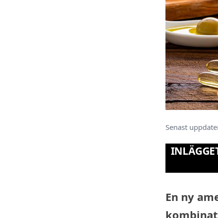
Senast uppdate
INLÄGGE
En ny amer
kombinati