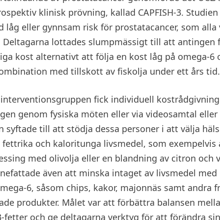
ospektiv klinisk prövning, kallad CAPFISH-3. Studien
låg eller gynnsam risk för prostatacancer, som alla 
 Deltagarna lottades slumpmässigt till att antingen 
iga kost alternativt att följa en kost låg på omega-6
mbination med tillskott av fiskolja under ett års tid.
 interventionsgruppen fick individuell kostrådgivning
ingen genom fysiska möten eller via videosamtal eller 
 syftade till att stödja dessa personer i att välja h
ll fettrika och kaloritunga livsmedel, som exempelvis 
essing med olivolja eller en blandning av citron och v
nefattade även att minska intaget av livsmedel med
omega-6, såsom chips, kakor, majonnäs samt andra fri
ade produkter. Målet var att förbättra balansen mel
fetter och ge deltagarna verktyg för att förändra si