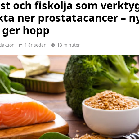
st och fiskolja som verktyg
kta ner prostatacancer – n
 ger hopp
daktion
1 år sedan
13 minuter