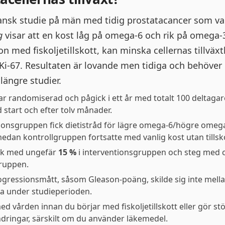
ansk studie på män med tidig prostatacancer som v
g
visar att en kost låg på omega-6 och rik på omega-3
n med fiskoljetillskott, kan minska cellernas tillväx
i-67. Resultaten är lovande men tidiga och behöver 
längre studier.
ar randomiserad och pågick i ett år med totalt 100 deltaga
d start och efter tolv månader.
ionsgruppen fick dietistråd för lägre omega-6/högre omeg
 medan kontrollgruppen fortsatte med vanlig kost utan tillsk
önk med ungefär
15 %
i interventionsgruppen och steg med 
gruppen.
gressionsmått, såsom Gleason-poäng, skilde sig inte mell
a under studieperioden.
d vården innan du börjar med fiskoljetillskott eller gör st
dringar, särskilt om du använder läkemedel.