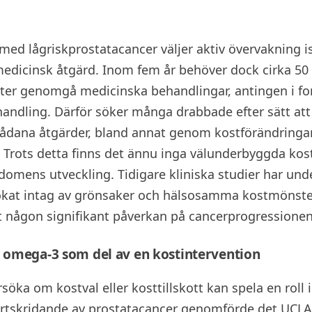
d lågriskprostatacancer väljer aktiv övervakning ist
dicinsk åtgärd. Inom fem år behöver dock cirka 50
ter genomgå medicinska behandlingar, antingen i fo
ehandling. Därför söker många drabbade efter sätt att
ådana åtgärder, bland annat genom kostförändringar
t. Trots detta finns det ännu inga välunderbyggda kost
omens utveckling. Tidigare kliniska studier har und
 ökat intag av grönsaker och hälsosamma kostmönste
at någon signifikant påverkan på cancerprogressionen
h omega-3 som del av en kostintervention
söka om kostval eller kosttillskott kan spela en roll i
ortskridande av prostatacancer genomförde det UCLA