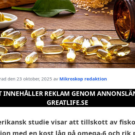
rad den 23 oktober, 2025 av
Mikroskop redaktion
T INNEHÅLLER REKLAM GENOM ANNONSLÄ
GREATLIFE.SE
ikansk studie visar att tillskott av fisko
on med en kost låg på omega-6 och rik 