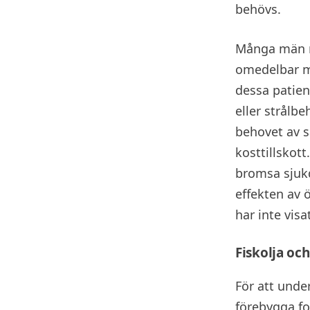
behövs.
Många män me
omedelbar me
dessa patien
eller strålb
behovet av s
kosttillskot
bromsa sjukd
effekten av
har inte vis
Fiskolja oc
För att under
förebygga f