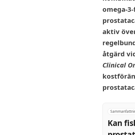
omega-3-f
prostatac
aktiv öve
regelbund
åtgärd vi
Clinical O
kostförän
prostatac
Sammanfattni
Kan fis
prostat