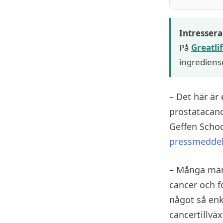
Intressera
På
Greatli
ingrediense
– Det här är 
prostatacanc
Geffen Schoo
pressmedde
– Många män 
cancer och f
något så enk
cancertillvä