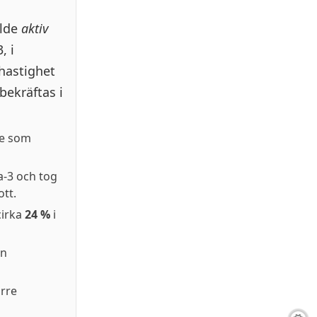
alde
aktiv
, i
thastighet
bekräftas i
re som
a-3 och tog
ott.
cirka
24 %
i
an
örre