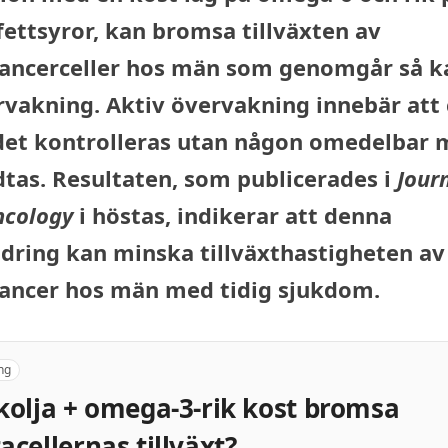
ettsyror, kan bromsa tillväxten av
ancerceller hos män som genomgår så k
rvakning. Aktiv övervakning innebär att
et kontrolleras utan någon omedelbar 
dtas. Resultaten, som publicerades i
Journ
ncology
i höstas, indikerar att denna
dring kan minska tillväxthastigheten av
ancer hos män med tidig sjukdom.
ng
kolja + omega-3-rik kost bromsa
acellernas tillväxt?