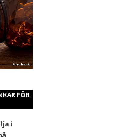
NKAR FÖR
lja i
på