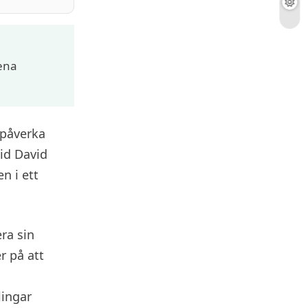
rena
n påverka
vid David
n i ett
ra sin
r på att
lingar