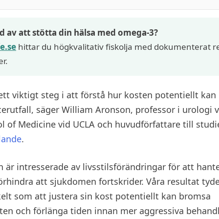
d av att stötta din hälsa med omega-3?
fe.se
hittar du högkvalitativ fiskolja med dokumenterat 
r.
ett viktigt steg i att förstå hur kosten potentiellt ka
erutfall, säger William Aronson, professor i urologi 
l of Medicine vid UCLA och huvudförfattare till studie
lande
.
är intresserade av livsstilsförändringar för att hante
örhindra att sjukdomen fortskrider. Våra resultat tyde
elt som att justera sin kost potentiellt kan bromsa
xten och förlänga tiden innan mer aggressiva behand