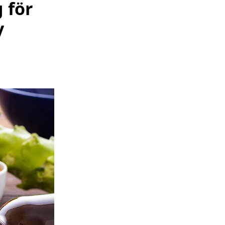
 för
y