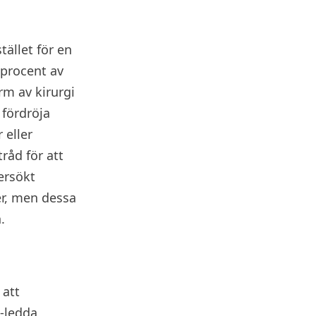
ället för en
 procent av
rm av kirurgi
 fördröja
 eller
råd för att
ersökt
r, men dessa
.
 att
-ledda