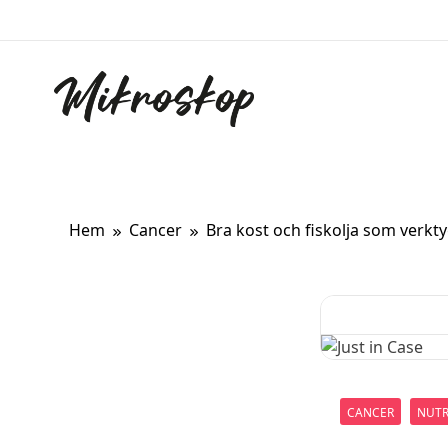
Hoppa
till
innehåll
Mikroskop
Ett oberoende magasin om ny forskning om kropp
Hem
Cancer
Bra kost och fiskolja som verkty
CANCER
NUTR