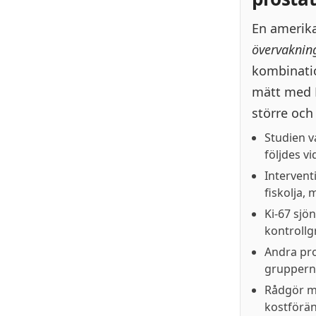
En amerik
övervaknin
kombinatio
mätt med K
större och 
Studien v
följdes vi
Intervent
fiskolja,
Ki-67 sj
kontroll
Andra pro
gruppern
Rådgör me
kostförän