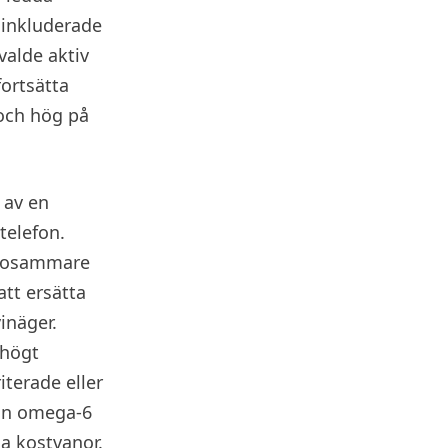
 inkluderade
valde aktiv
fortsätta
 och hög på
 av en
telefon.
älsosammare
att ersätta
inäger.
 högt
terade eller
lan omega-6
na kostvanor.