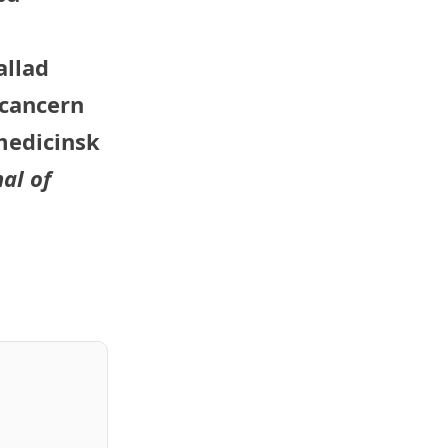
allad
 cancern
medicinsk
al of