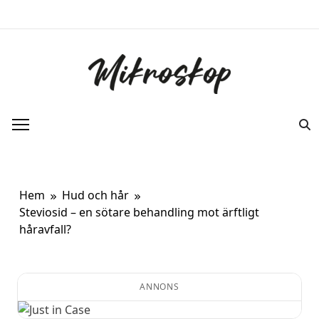
Hoppa
till
innehåll
Mikroskop
Ett oberoende magasin om ny forskning
om kroppen.
Hem
Hud och hår
Steviosid – en sötare behandling mot ärftligt
håravfall?
ANNONS