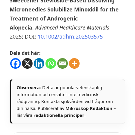
Sweetener Stevioside‐Based Dissolving
Microneedles Solubilize Minoxidil for the
Treatment of Androgenic
Alopecia
.
Advanced Healthcare Materials
,
2025; DOI:
10.1002/adhm.202503575
Dela det här:
Observera:
Detta är populärvetenskaplig
information och ersätter inte medicinsk
rådgivning. Kontakta sjukvården vid frågor om
din hälsa. Publicerat av
Mikroskop Redaktion
–
läs våra
redaktionella principer
.