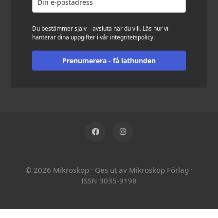
Du bestämmer själv – avsluta när du vill. Läs hur vi
hanterar dina uppgifter i vår
integritetspolicy
.
Prenumerera - få lathunden
© 2026 Mikroskop
·
Ges ut av Mikroskop Förlag
·
ISSN 3035-9198