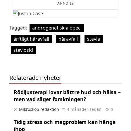
ANNONS
Tagged:
androgenetisk alopeci
ärftligt håravfall
håravfall
stevia
steviosid
Relaterade nyheter
Rödljusterapi lovar bättre hud och hälsa –
men vad säger forskningen?
Mikroskop redaktion
4 månader sedan
0
Tidig stress och magproblem kan hänga
ihop