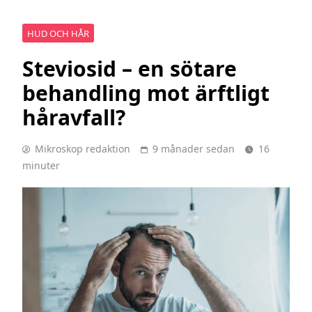
HUD OCH HÅR
Steviosid – en sötare
behandling mot ärftligt
håravfall?
Mikroskop redaktion
9 månader sedan
16
minuter