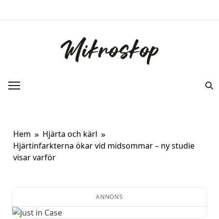
Hoppa
till
innehåll
Mikroskop
Ett oberoende magasin om ny forskning
om kroppen.
Hem
Hjärta och kärl
Hjärtinfarkterna ökar vid midsommar – ny studie
visar varför
ANNONS