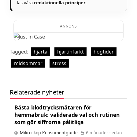
läs våra
redaktionella principer
.
ANNONS
Tagged:
hjärta
hjärtinfarkt
högtider
midsommar
stress
Relaterade nyheter
Bästa blodtrycksmätaren för
hemmabruk: validerade val och rutinen
som gör siffrorna pålitliga
Mikroskop Konsumentguide
6 månader sedan