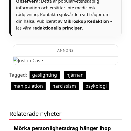
Observera:
Detta är populärvetenskaplig
information och ersätter inte medicinsk
rådgivning. Kontakta sjukvården vid frågor om
din hälsa. Publicerat av
Mikroskop Redaktion
–
läs våra
redaktionella principer
.
ANNONS
Tagged:
gaslighting
hjärnan
manipulation
narcissism
psykologi
Relaterade nyheter
Mörka personlighetsdrag hänger ihop