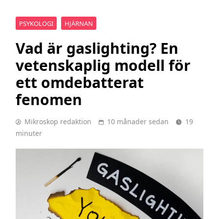
PSYKOLOGI
HJÄRNAN
Vad är gaslighting? En
vetenskaplig modell för
ett omdebatterat
fenomen
Mikroskop redaktion
10 månader sedan
19
minuter