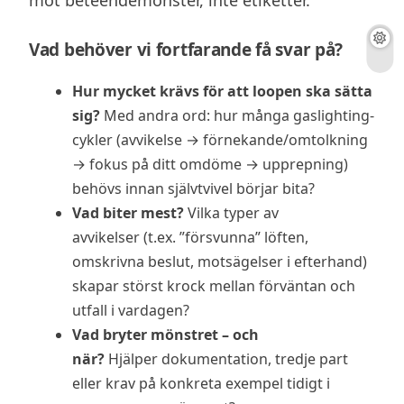
mot beteendemönster, inte etiketter.
Vad behöver vi fortfarande få svar på?
Hur mycket krävs för att loopen ska sätta
sig?
Med andra ord: hur många gaslighting-
cykler (avvikelse → förnekande/omtolkning
→ fokus på ditt omdöme → upprepning)
behövs innan självtvivel börjar bita?
Vad biter mest?
Vilka typer av
avvikelser (t.ex. ”försvunna” löften,
omskrivna beslut, motsägelser i efterhand)
skapar störst krock mellan förväntan och
utfall i vardagen?
Vad bryter mönstret – och
när?
Hjälper dokumentation, tredje part
eller krav på konkreta exempel tidigt i