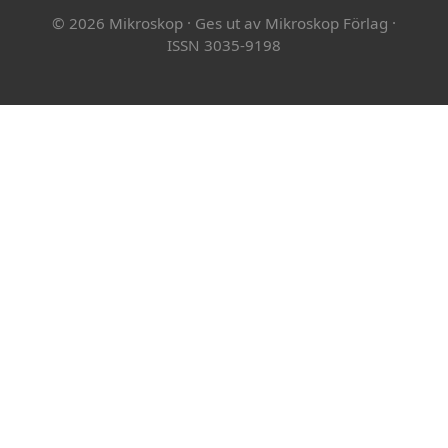
© 2026 Mikroskop
·
Ges ut av Mikroskop Förlag
·
ISSN 3035-9198