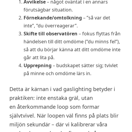
Avvikelse
– något oväntat i en annars
förutsägbar situation.
Förnekande/omtolkning
– ”så var det
inte”, ”du överreagerar”.
Skifte till observatören
– fokus flyttas från
händelsen till ditt omdöme (”du minns fel”),
så att du börjar känna att ditt omdöme inte
går att lita på.
Upprepning
– budskapet sätter sig; tvivlet
på minne och omdöme lärs in.
Detta är kärnan i vad gaslighting betyder i
praktiken: inte enstaka gräl, utan
en återkommande loop som formar
självtvivel. När loopen väl finns på plats blir
miljön sekundär – där vi kalibrerar våra