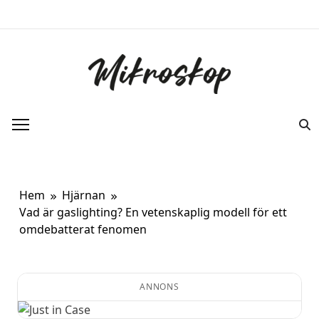
Hoppa
till
innehåll
Mikroskop
Ett oberoende magasin om ny forskning
om kroppen.
Hem
Hjärnan
Vad är gaslighting? En vetenskaplig modell för ett
omdebatterat fenomen
ANNONS