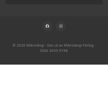
© 2026 Mikroskop
·
Ges ut av Mikroskop Förlag
·
ISSN 3035-9198