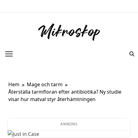
Hoppa
till
innehåll
Mikroskop
Ett oberoende magasin om ny forskning
om kroppen.
Hem
Mage och tarm
Återställa tarmfloran efter antibiotika? Ny studie
visar hur matval styr återhämtningen
ANNONS