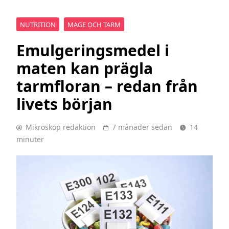
NUTRITION
MAGE OCH TARM
Emulgeringsmedel i
maten kan prägla
tarmfloran – redan från
livets början
Mikroskop redaktion
7 månader sedan
14
minuter