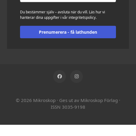
Du bestämmer själv – avsluta när du vill. Läs hur vi
hanterar dina uppgifter i vår
integritetspolicy
.
Prenumerera - få lathunden
© 2026 Mikroskop
·
Ges ut av Mikroskop Förlag
·
ISSN 3035-9198