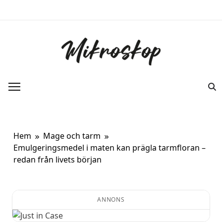
Hoppa
till
innehåll
Mikroskop
Ett oberoende magasin om ny forskning
om kroppen.
Hem
Mage och tarm
Emulgeringsmedel i maten kan prägla tarmfloran –
redan från livets början
ANNONS