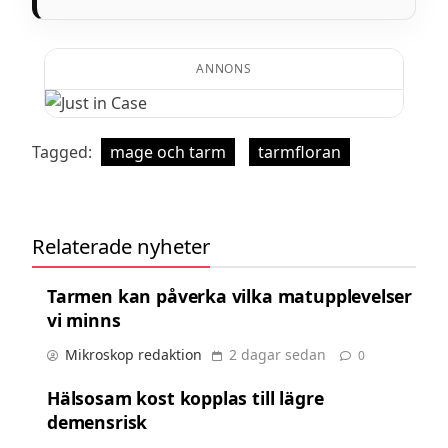
ANNONS
Tagged:
mage och tarm
tarmfloran
Relaterade nyheter
Tarmen kan påverka vilka matupplevelser
vi minns
Mikroskop redaktion
2 dagar sedan
0
Hälsosam kost kopplas till lägre
demensrisk