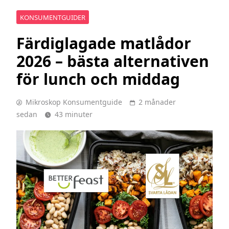
KONSUMENTGUIDER
Färdiglagade matlådor
2026 – bästa alternativen
för lunch och middag
Mikroskop Konsumentguide
2 månader
sedan
43 minuter