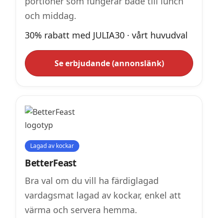
portioner som fungerar både till lunch
och middag.
30% rabatt med JULIA30 · vårt huvudval
Se erbjudande (annonslänk)
Lagad av kockar
BetterFeast
Bra val om du vill ha färdiglagad
vardagsmat lagad av kockar, enkel att
värma och servera hemma.