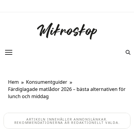
Hoppa
till
innehåll
Mikroskop
Ett oberoende magasin om ny forskning
om kroppen.
Hem
Konsumentguider
Färdiglagade matlådor 2026 – bästa alternativen för
lunch och middag
ARTIKELN INNEHÅLLER ANNONSLÄNKAR.
REKOMMENDATIONERNA ÄR REDAKTIONELLT VALDA.