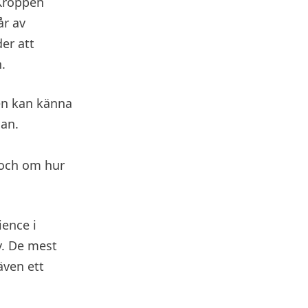
 Kroppen
år av
er att
.
men kan känna
nan.
och om hur
ience i
y. De mest
även ett