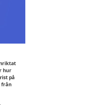
nriktat
ar hur
rist på
 från