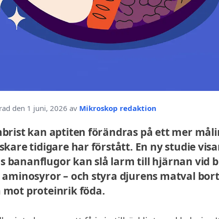
rad den 1 juni, 2026 av
Mikroskop redaktion
nbrist kan aptiten förändras på ett mer måli
skare tidigare har förstått. En ny studie vis
 bananflugor kan slå larm till hjärnan vid b
a aminosyror – och styra djurens matval bort
 mot proteinrik föda.