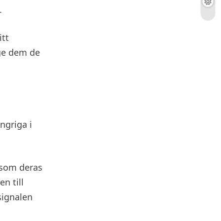
.
itt
 ge dem de
ngriga i
 som deras
n till
signalen