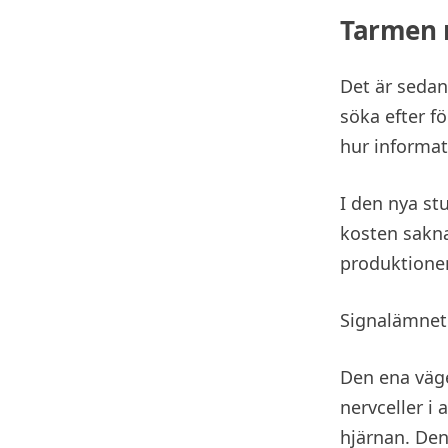
Tarmen r
Det är sedan 
söka efter f
hur informat
I den nya st
kosten sakna
produktione
Signalämnet 
Den ena väge
nervceller i 
hjärnan. De