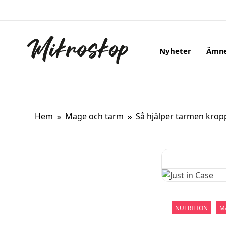
Hoppa
till
innehåll
Ämn
Nyheter
Mikroskop
Ett oberoende magasin om ny forskning om kropp
Hem
Mage och tarm
Så hjälper tarmen kropp
NUTRITION
M