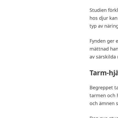
Studien förk
hos djur kan
typ av närin
Fynden ger e
mättnad han
av särskilda
Tarm-hj
Begreppet ta
tarmen och h
och ämnen s