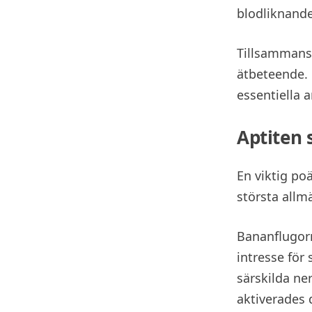
blodliknand
Tillsammans 
ätbeteende. 
essentiella 
Aptiten 
En viktig po
största allmä
Bananflugorn
intresse för
särskilda ne
aktiverades 