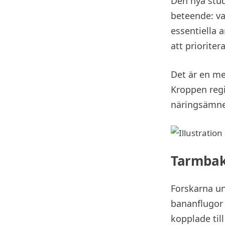
Den nya stu
beteende: va
essentiella a
att prioriter
Det är en mer
Kroppen regi
näringsämne
Tarmbakt
Forskarna u
bananflugor 
kopplade til