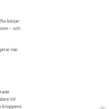
fta börjar
sten – och
gerar när
erade
are till
m kroppens