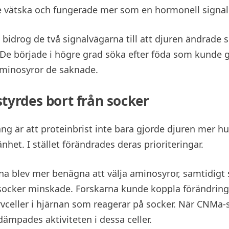
e vätska och fungerade mer som en hormonell signal
bidrog de två signalvägarna till att djuren ändrade s
De började i högre grad söka efter föda som kunde
aminosyror de saknade.
styrdes bort från socker
äng är att proteinbrist inte bara gjorde djuren mer hu
nhet. I stället förändrades deras prioriteringar.
a blev mer benägna att välja aminosyror, samtidigt
 socker minskade. Forskarna kunde koppla förändringe
rvceller i hjärnan som reagerar på socker. När CNMa-
dämpades aktiviteten i dessa celler.