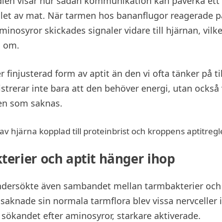
dien visar hur sådan kommunikation kan påverka ett
let av mat. När tarmen hos bananflugor reagerade på
minosyror skickades signaler vidare till hjärnan, vilke
a om.
 finjusterad form av aptit än den vi ofta tänker på ti
strerar inte bara att den behöver energi, utan också 
n som saknas.
erier och aptit hänger ihop
ndersökte även sambandet mellan tarmbakterier och 
saknade sin normala tarmflora blev vissa nervceller i
l sökandet efter aminosyror, starkare aktiverade.