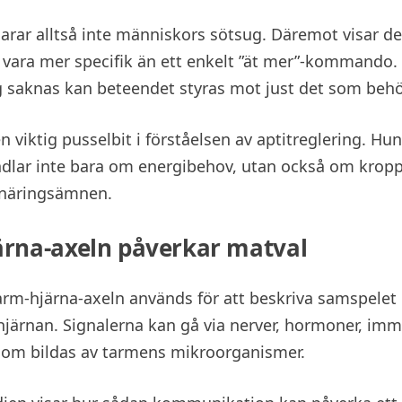
larar alltså inte människors sötsug. Däremot visar de
 vara mer specifik än ett enkelt ”ät mer”-kommando. 
g saknas kan beteendet styras mot just det som behö
n viktig pusselbit i förståelsen av aptitreglering. Hu
dlar inte bara om energibehov, utan också om krop
 näringsämnen.
ärna-axeln påverkar matval
rm-hjärna-axeln används för att beskriva samspelet
järnan. Signalerna kan gå via nerver, hormoner, im
om bildas av tarmens mikroorganismer.