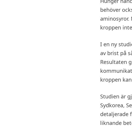
Hunger handla
behöver ocks
aminosyror. 
kroppen inte
I en ny stud
av brist på 
Resultaten g
kommunikati
kroppen kan 
Studien är gj
Sydkorea, Se
detaljerade 
liknande be