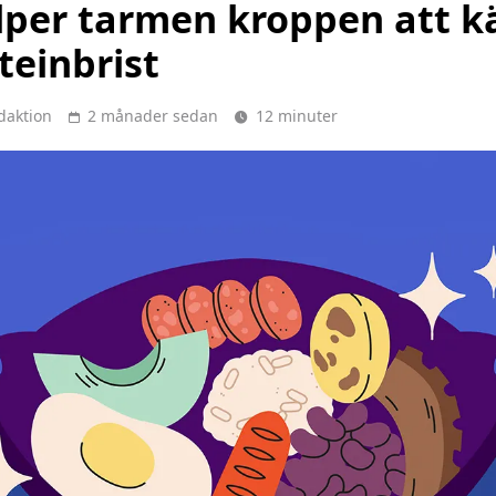
älper tarmen kroppen att 
teinbrist
daktion
2 månader sedan
12 minuter