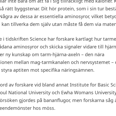
r inte bara om att få i sig tillräckligt med kalorier.
å rätt byggstenar. Dit hör protein, som i sin tur best
Några av dessa är essentiella aminosyror, vilket betyd
 kan tillverka dem själv utan måste få dem via maten
ie i tidskriften Science har forskare kartlagt hur tar
sådana aminosyror och skicka signaler vidare till hjär
er ny kunskap om tarm-hjärna-axeln – den nära
onen mellan mag-tarmkanalen och nervsystemet – 
styra aptiten mot specifika näringsämnen.
ord av forskare vid bland annat Institute for Basic Sc
oul National University och Ewha Womans Universit
försöken gjordes på bananflugor, men forskarna såg 
teendemönster hos möss.