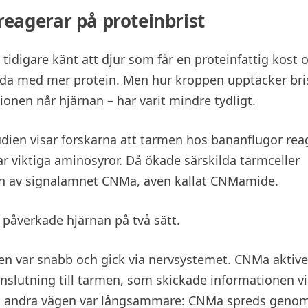
eagerar på proteinbrist
tidigare känt att djur som får en proteinfattig kost o
öda med mer protein. Men hur kroppen upptäcker bri
ionen når hjärnan – har varit mindre tydligt.
udien visar forskarna att tarmen hos bananflugor rea
r viktiga aminosyror. Då ökade särskilda tarmceller
n av signalämnet CNMa, även kallat CNMamide.
påverkade hjärnan på två sätt.
n var snabb och gick via nervsystemet. CNMa aktiv
anslutning till tarmen, som skickade informationen vid
n andra vägen var långsammare: CNMa spreds geno