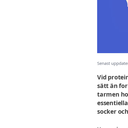
Senast uppdate
Vid protei
sätt än for
tarmen hos
essentiell
socker och