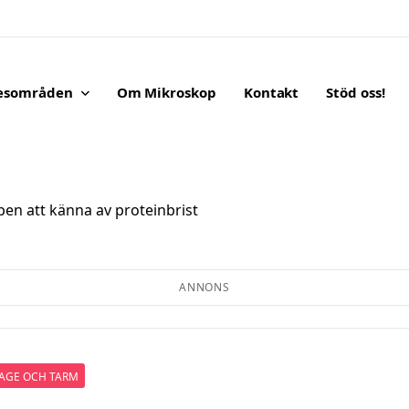
esområden
Om Mikroskop
Kontakt
Stöd oss!
en.
en att känna av proteinbrist
ANNONS
AGE OCH TARM