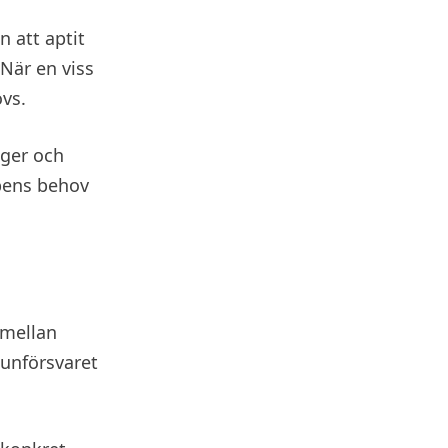
n att aptit
När en viss
vs.
nger och
pens behov
 mellan
munförsvaret