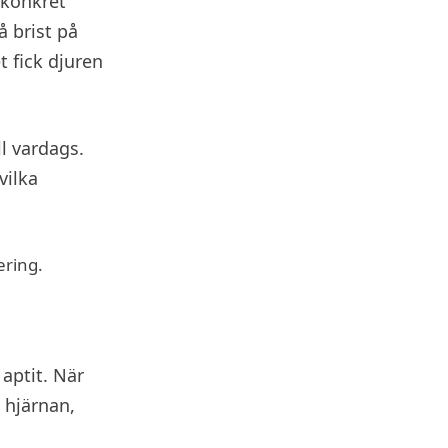
 konkret
 brist på
t fick djuren
ll vardags.
vilka
aptit. När
 hjärnan,